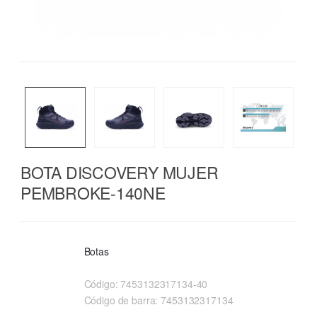
BOTA DISCOVERY MUJER
PEMBROKE-140NE
Botas
Código:
7453132317134-40
Código de barra:
7453132317134