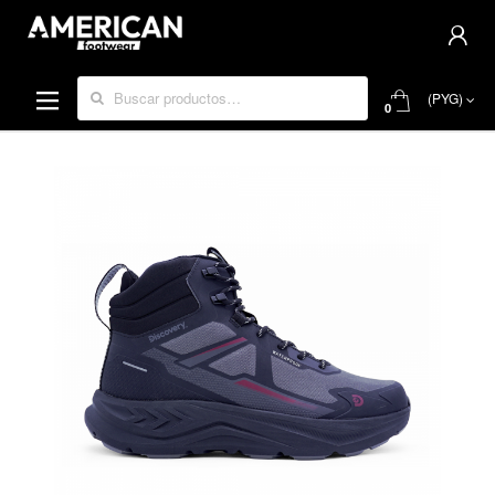
Buscar por:
(PYG)
0